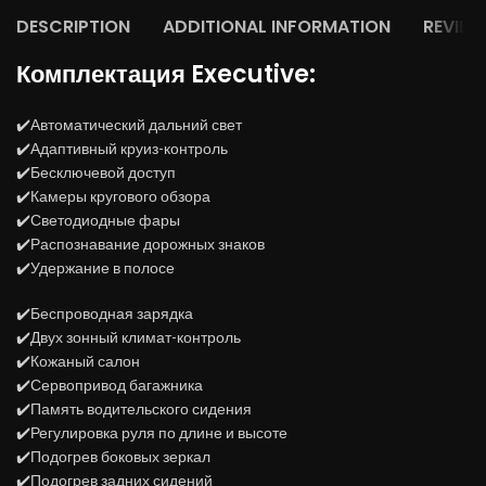
DESCRIPTION
ADDITIONAL INFORMATION
REVIEW
Комплектация Executive:
✔️Автоматический дальний свет
✔️Адаптивный круиз-контроль
✔️Бесключевой доступ
✔️Камеры кругового обзора
✔️Светодиодные фары
✔️Распознавание дорожных знаков
✔️Удержание в полосе
✔️Беспроводная зарядка
✔️Двух зонный климат-контроль
✔️Кожаный салон
✔️Сервопривод багажника
✔️Память водительского сидения
✔️Регулировка руля по длине и высоте
✔️Подогрев боковых зеркал
✔️Подогрев задних сидений