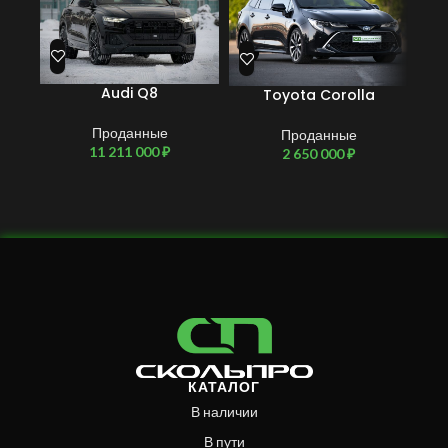
Audi Q8
Toyota Corolla
Lan
Проданные
Проданные
11 211 000
₽
2 650 000
₽
КАТАЛОГ
В наличии
В пути