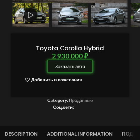
Toyota Сorolla Hybrid
2 930 000
₽
Заказать авто
Добавить в пожелания
Category:
Проданные
Соц.сети:
DESCRIPTION
ADDITIONAL INFORMATION
ПОДБО