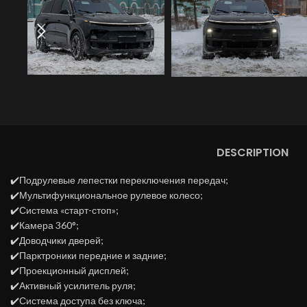
DESCRIPTION
✔️Подрулевые лепестки переключения передач;
✔️Мультифункциональное рулевое колесо;
✔️Система «старт-стоп»;
✔️Камера 360°;
✔️Доводчики дверей;
✔️Парктроники передние и задние;
✔️Проекционный дисплей;
✔️Активный усилитель руля;
✔️Система доступа без ключа;