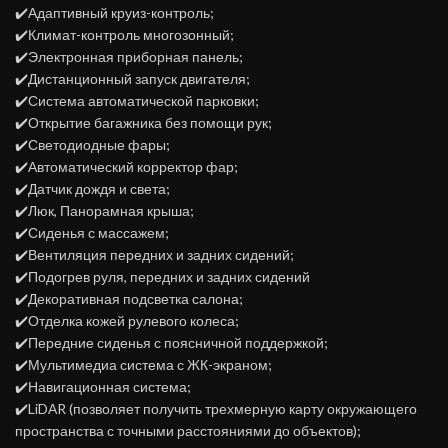
✔️Адаптивный круиз-контроль;
✔️Климат-контроль многозонный;
✔️Электронная приборная панель;
✔️Дистанционный запуск двигателя;
✔️Система автоматической парковки;
✔️Открытие багажника без помощи рук;
✔️Светодиодные фары;
✔️Автоматический корректор фар;
✔️Датчик дождя и света;
✔️Люк, Панорамная крыша;
✔️Сиденья с массажем;
✔️Вентиляция передних и задних сидений;
✔️Подогрев руля, передних и задних сидений
✔️Декоративная подсветка салона;
✔️Отделка кожей рулевого колеса;
✔️Передние сиденья с поясничной поддержкой;
✔️Мультимедиа система с ЖК-экраном;
✔️Навигационная система;
✔️LiDАR (позволяет получить трехмерную карту окружающего
пространства с точными расстояниями до объектов);